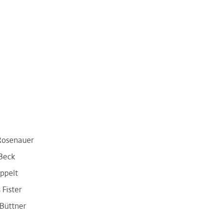
Rosenauer
Beck
oppelt
Fister
Büttner