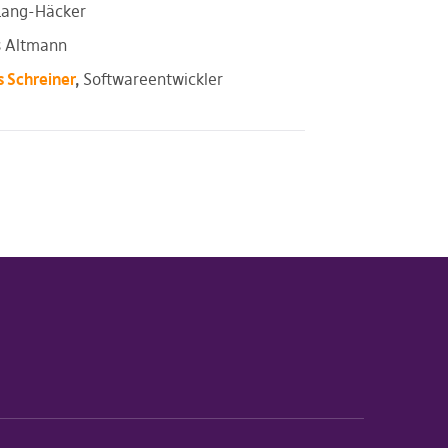
Lang-Häcker
 Altmann
 Schreiner
,
Softwareentwickler