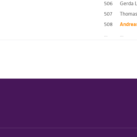
506
Gerda 
507
Thomas
508
Andreas
…
…