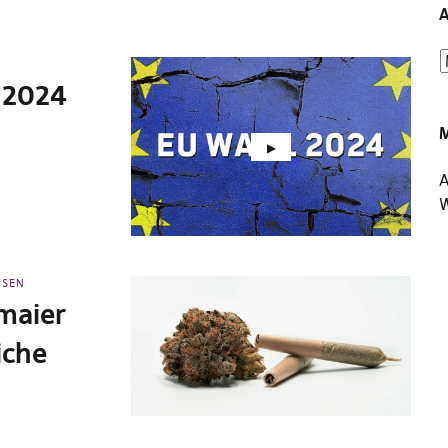
A
 2024
A
W
USEN
tmaier
iche