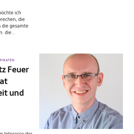
öchte ich
rechen, die
h die gesamte
n: die…
G
PIRATEN
tz Feuer
at
eit und
l
im Interesse der