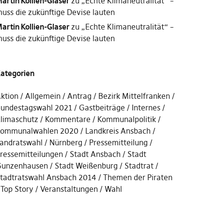
artin Kollien-Glaser
zu
„Echte Klimaneutralität“ –
uss die zukünftige Devise lauten
artin Kollien-Glaser
zu
„Echte Klimaneutralität“ –
uss die zukünftige Devise lauten
ategorien
ktion
Allgemein
Antrag
Bezirk Mittelfranken
undestagswahl 2021
Gastbeiträge
Internes
limaschutz
Kommentare
Kommunalpolitik
ommunalwahlen 2020
Landkreis Ansbach
andratswahl
Nürnberg
Pressemitteilung
ressemitteilungen
Stadt Ansbach
Stadt
unzenhausen
Stadt Weißenburg
Stadtrat
tadtratswahl Ansbach 2014
Themen der Piraten
Top Story
Veranstaltungen
Wahl