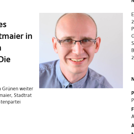
N
E
2
es
P
tmaier in
G
S
m
B
Die
N
n Grünen weiter
P
maier, Stadtrat
P
atenpartei
F
A
A