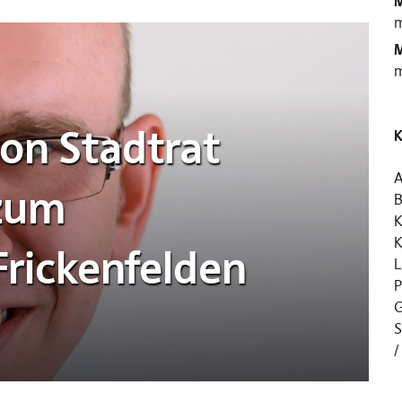
M
m
M
m
on Stadtrat
K
A
 zum
B
K
K
Frickenfelden
L
P
G
S