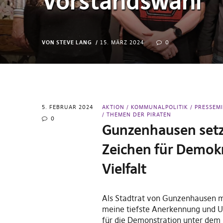
Vorstandswahl
VON STEVE LANG
15. MÄRZ 2024
0
5. FEBRUAR 2024
AKTION
KOMMUNALPOLITIK
PRESSEM
THEMEN DER PIRATEN
0
Gunzenhausen setz
Zeichen für Demok
Vielfalt
Als Stadtrat von Gunzenhausen m
meine tiefste Anerkennung und U
für die Demonstration unter dem