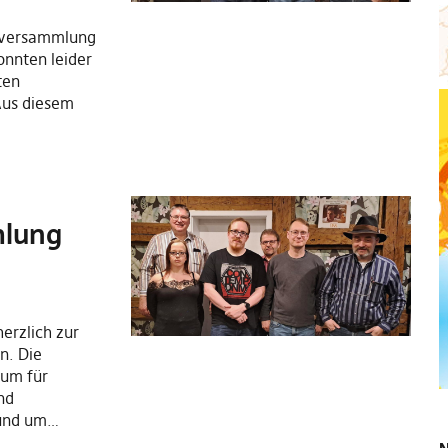
erversammlung
nnten leider
ten
Aus diesem
mlung
herzlich zur
n. Die
aum für
nd
rund um…