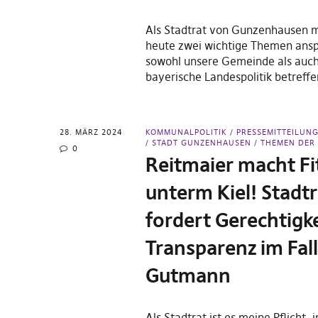
Als Stadtrat von Gunzenhausen m
heute zwei wichtige Themen ansp
sowohl unsere Gemeinde als auc
bayerische Landespolitik betreffe
28. MÄRZ 2024
KOMMUNALPOLITIK
PRESSEMITTEILUN
STADT GUNZENHAUSEN
THEMEN DER 
0
Reitmaier macht Fi
unterm Kiel! Stadtr
fordert Gerechtigk
Transparenz im Fal
Gutmann
Als Stadtrat ist es meine Pflicht, 