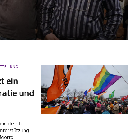
ITTEILUNG
t ein
ratie und
öchte ich
nterstützung
 Motto