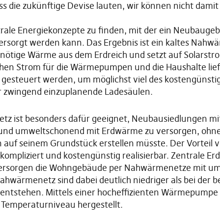
s die zukünftige Devise lauten, wir können nicht damit 
trale Energiekonzepte zu finden, mit der ein Neubaugebi
rsorgt werden kann. Das Ergebnis ist ein kaltes Nahw
ötige Wärme aus dem Erdreich und setzt auf Solarst
ichen Strom für die Wärmepumpen und die Haushalte lie
ent gesteuert werden, um möglichst viel des kostengünst
ür zwingend einzuplanende Ladesäulen.
tz ist besonders dafür geeignet, Neubausiedlungen mi
und umweltschonend mit Erdwärme zu versorgen, ohne 
n auf seinem Grundstück erstellen müsste. Der Vorteil
kompliziert und kostengünstig realisierbar. Zentrale 
versorgen die Wohngebäude per Nahwärmenetze mit um
hwärmenetz sind dabei deutlich niedriger als bei der
“ entstehen. Mittels einer hocheffizienten Wärmepumpe
Temperaturniveau hergestellt.