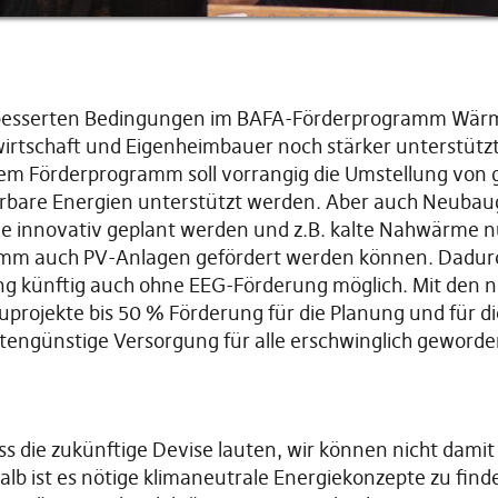
rbesserten Bedingungen im BAFA-Förderprogramm Wärme
schaft und Eigenheimbauer noch stärker unterstützt 
 dem Förderprogramm soll vorrangig die Umstellung von
bare Energien unterstützt werden. Aber auch Neubau
ie innovativ geplant werden und z.B. kalte Nahwärme n
ramm auch PV-Anlagen gefördert werden können. Dadurc
ng künftig auch ohne EEG-Förderung möglich. Mit den
rojekte bis 50 % Förderung für die Planung und für die 
stengünstige Versorgung für alle erschwinglich geworde
s die zukünftige Devise lauten, wir können nicht damit
lb ist es nötige klimaneutrale Energiekonzepte zu find