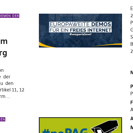
E
2
HEMEN DER
P
G
S
am
B
rg
ion
N
e der
 zu den
P
ikel 11, 12
P
orm.…
F
A
A
GEN
M