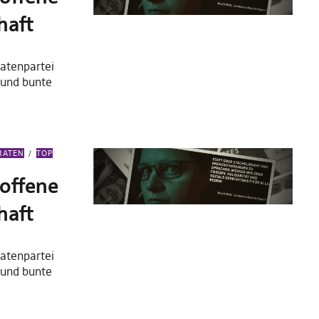
haft
atenpartei
 und bunte
RATEN
TOP
 offene
haft
atenpartei
 und bunte