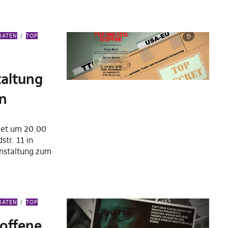
RATEN
TOP
taltung
en
det um 20.00
str. 11 in
nstaltung zum
RATEN
TOP
 offene