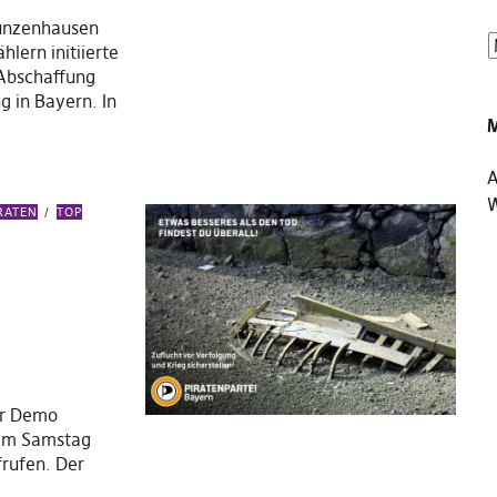
unzenhausen
hlern initiierte
 Abschaffung
 in Bayern. In
A
W
RATEN
TOP
er Demo
 am Samstag
rufen. Der