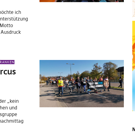
öchte ich
nterstützung
 Motto
 Ausdruck
FRANKEN
rcus
der „kein
chen und
nsgruppe
gnachmittag
N