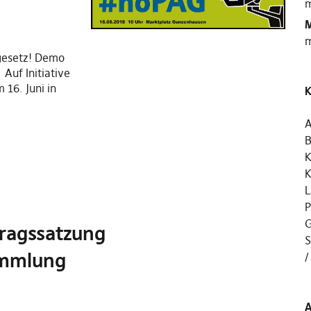
m
M
m
gesetz! Demo
uf Initiative
 16. Juni in
K
A
B
K
K
L
P
G
ragssatzung
S
ammlung
A