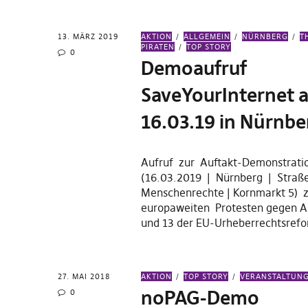
13. MÄRZ 2019
AKTION
ALLGEMEIN
NÜRNBERG
T
PIRATEN
TOP STORY
0
Demoaufruf
SaveYourInternet 
16.03.19 in Nürnbe
Aufruf zur Auftakt-Demonstrat
(16.03.2019 | Nürnberg | Straß
Menschenrechte | Kornmarkt 5)
europaweiten Protesten gegen Art
und 13 der EU-Urheberrechtsref
27. MAI 2018
AKTION
TOP STORY
VERANSTALTUN
noPAG-Demo
0