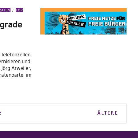
RATEN
TOP
pgrade
 Telefonzellen
rnisieren und
Jörg Arweiler,
iratenpartei im
2
ÄLTERE