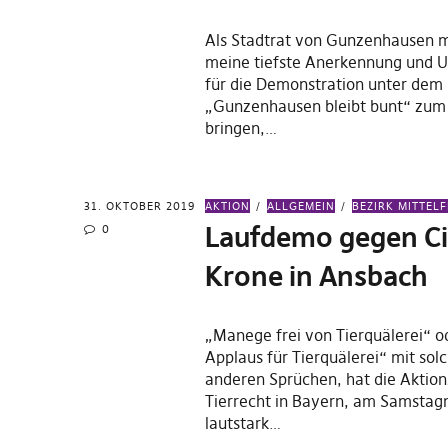
Als Stadtrat von Gunzenhausen m
meine tiefste Anerkennung und U
für die Demonstration unter dem
„Gunzenhausen bleibt bunt“ zum
bringen,…
31. OKTOBER 2019
AKTION
ALLGEMEIN
BEZIRK MITTEL
Laufdemo gegen Ci
0
Krone in Ansbach
„Manege frei von Tierquälerei“ o
Applaus für Tierquälerei“ mit sol
anderen Sprüchen, hat die Aktio
Tierrecht in Bayern, am Samsta
lautstark…