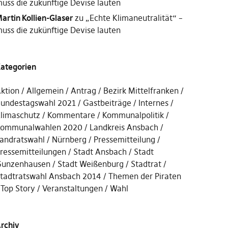
uss die zukünftige Devise lauten
artin Kollien-Glaser
zu
„Echte Klimaneutralität“ –
uss die zukünftige Devise lauten
ategorien
ktion
Allgemein
Antrag
Bezirk Mittelfranken
undestagswahl 2021
Gastbeiträge
Internes
limaschutz
Kommentare
Kommunalpolitik
ommunalwahlen 2020
Landkreis Ansbach
andratswahl
Nürnberg
Pressemitteilung
ressemitteilungen
Stadt Ansbach
Stadt
unzenhausen
Stadt Weißenburg
Stadtrat
tadtratswahl Ansbach 2014
Themen der Piraten
Top Story
Veranstaltungen
Wahl
rchiv