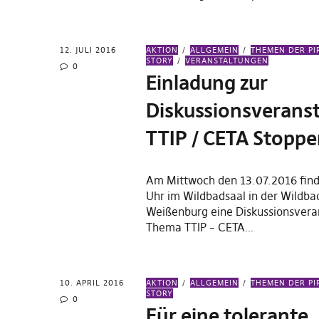
12. JULI 2016
AKTION
ALLGEMEIN
THEMEN DER PI
STORY
VERANSTALTUNGEN
0
Einladung zur
Diskussionsverans
TTIP / CETA Stopp
Am Mittwoch den 13.07.2016 fin
Uhr im Wildbadsaal in der Wildbad
Weißenburg eine Diskussionsvera
Thema TTIP – CETA…
10. APRIL 2016
AKTION
ALLGEMEIN
THEMEN DER PI
STORY
0
Für eine tolerante,