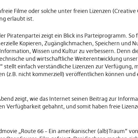
freie Filme oder solche unter freien Lizenzen (Creative
g erlaubt ist.
Piratenpartei zeigt ein Blick ins Parteiprogramm. So fo
ielle Kopieren, Zugänglichmachen, Speichern und Nut
nformation, Wissen und Kultur zu verbessern. Denn dies 
echnische und wirtschaftliche Weiterentwicklung unserer
stellt einfach verständliche Lizenzen zur Verfügung, m
n (z.B. nicht kommerziell) veröffentlichen können und e
bend zeigt, wie das Internet seinen Beitrag zur Informat
en Verfügbarkeit gebahnt, und somit haben freie Lizen
admovie „Route 66 – Ein amerikanischer (alb)Traum“ vo