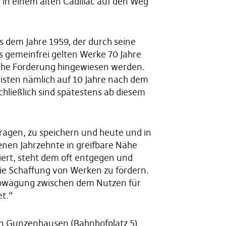
 in einem alten Cadillac auf den Weg
s dem Jahre 1959, der durch seine
ls gemeinfrei gelten Werke 70 Jahre
ische Forderung hingewiesen werden.
isten nämlich auf 10 Jahre nach dem
chließlich sind spätestens ab diesem
ragen, zu speichern und heute und in
enen Jahrzehnte in greifbare Nähe
iert, steht dem oft entgegen und
 die Schaffung von Werken zu fördern.
e Abwägung zwischen dem Nutzen für
et.“
 in Gunzenhausen (Bahnhofplatz 5)