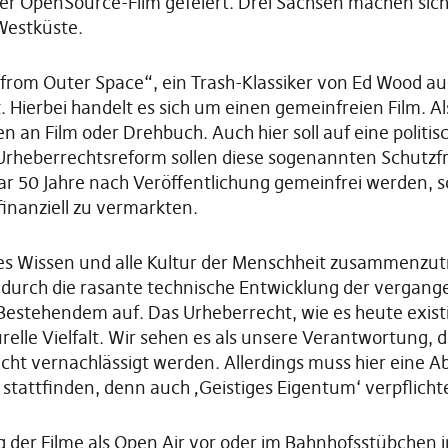
ter OpenSource-Film gefeiert. Drei Sachsen machen sich
Westküste.
 from Outer Space“, ein Trash-Klassiker von Ed Wood au
t. Hierbei handelt es sich um einen gemeinfreien Film. A
n an Film oder Drehbuch. Auch hier soll auf eine polit
Urheberrechtsreform sollen diese sogenannten Schutzfr
ar 50 Jahre nach Veröffentlichung gemeinfrei werden, s
inanziell zu vermarkten.
lles Wissen und alle Kultur der Menschheit zusammenzut
 durch die rasante technische Entwicklung der vergang
Bestehendem auf. Das Urheberrecht, wie es heute exist
urelle Vielfalt. Wir sehen es als unsere Verantwortung,
nicht vernachlässigt werden. Allerdings muss hier ein
stattfinden, denn auch ‚Geistiges Eigentum‘ verpflicht
ng der Filme als Open Air vor oder im Bahnhofsstübchen