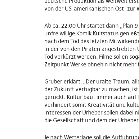
deutsche Produktion als weltweit ers
von der US-amerikanischen Ost- zur 
Ab ca. 22:00 Uhr startet dann „Plan 9
unfreiwillige Komik Kultstatus genieß
nach dem Tod des letzten Mitwirkende
In der von den Piraten angestrebten 
Tod verkürzt werden. Filme sollen sog
Zeitpunkt Werke ohnehin nicht mehr f
Gruber erklärt: „Der uralte Traum, a
der Zukunft verfügbar zu machen, ist
gerückt. Kultur baut immer auch auf 
verhindert somit Kreativität und kult
Interessen der Urheber sollen dabei 
die Gesellschaft und dem der Urheber 
Je nach Wetterlage soll die Aufführu