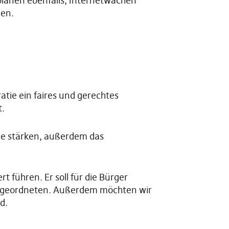
 planen ebenfalls, Internetwachen
nen.
tie ein faires und gerechtes
t.
ie stärken, außerdem das
 führen. Er soll für die Bürger
 Abgeordneten. Außerdem möchten wir
d.