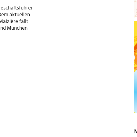
 Geschäftsführer
Dem aktuellen
aizière fällt
 und München
N