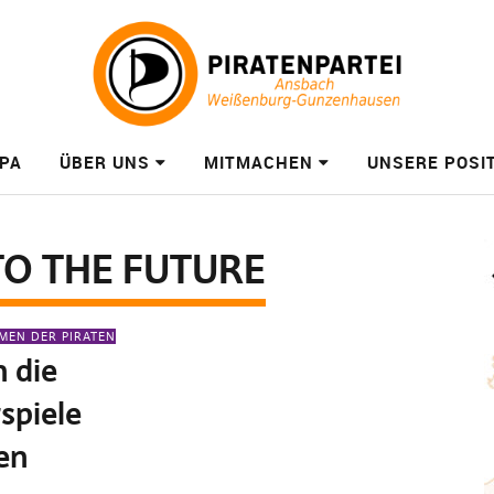
PA
ÜBER UNS
MITMACHEN
UNSERE POSI
TO THE FUTURE
MEN DER PIRATEN
n die
rspiele
fen