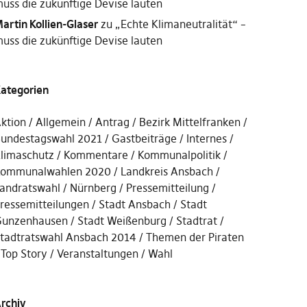
uss die zukünftige Devise lauten
artin Kollien-Glaser
zu
„Echte Klimaneutralität“ –
uss die zukünftige Devise lauten
ategorien
ktion
Allgemein
Antrag
Bezirk Mittelfranken
undestagswahl 2021
Gastbeiträge
Internes
limaschutz
Kommentare
Kommunalpolitik
ommunalwahlen 2020
Landkreis Ansbach
andratswahl
Nürnberg
Pressemitteilung
ressemitteilungen
Stadt Ansbach
Stadt
unzenhausen
Stadt Weißenburg
Stadtrat
tadtratswahl Ansbach 2014
Themen der Piraten
Top Story
Veranstaltungen
Wahl
rchiv