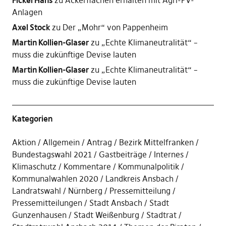
Fickel Hans
zu
Ackerflächen erhalten mit Agri-PV-
Anlagen
Axel Stock
zu
Der „Mohr“ von Pappenheim
Martin Kollien-Glaser
zu
„Echte Klimaneutralität“ –
muss die zukünftige Devise lauten
Martin Kollien-Glaser
zu
„Echte Klimaneutralität“ –
muss die zukünftige Devise lauten
Kategorien
Aktion
Allgemein
Antrag
Bezirk Mittelfranken
Bundestagswahl 2021
Gastbeiträge
Internes
Klimaschutz
Kommentare
Kommunalpolitik
Kommunalwahlen 2020
Landkreis Ansbach
Landratswahl
Nürnberg
Pressemitteilung
Pressemitteilungen
Stadt Ansbach
Stadt
Gunzenhausen
Stadt Weißenburg
Stadtrat