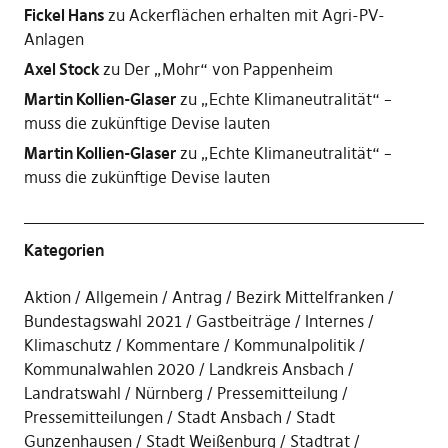
Fickel Hans
zu
Ackerflächen erhalten mit Agri-PV-
Anlagen
Axel Stock
zu
Der „Mohr“ von Pappenheim
Martin Kollien-Glaser
zu
„Echte Klimaneutralität“ –
muss die zukünftige Devise lauten
Martin Kollien-Glaser
zu
„Echte Klimaneutralität“ –
muss die zukünftige Devise lauten
Kategorien
Aktion
Allgemein
Antrag
Bezirk Mittelfranken
Bundestagswahl 2021
Gastbeiträge
Internes
Klimaschutz
Kommentare
Kommunalpolitik
Kommunalwahlen 2020
Landkreis Ansbach
Landratswahl
Nürnberg
Pressemitteilung
Pressemitteilungen
Stadt Ansbach
Stadt
Gunzenhausen
Stadt Weißenburg
Stadtrat