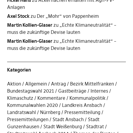
Fickel Hans
zu
Ackerflächen erhalten mit Agri-PV-
Anlagen
Axel Stock
zu
Der „Mohr“ von Pappenheim
Martin Kollien-Glaser
zu
„Echte Klimaneutralität“ –
muss die zukünftige Devise lauten
Martin Kollien-Glaser
zu
„Echte Klimaneutralität“ –
muss die zukünftige Devise lauten
Kategorien
Aktion
Allgemein
Antrag
Bezirk Mittelfranken
Bundestagswahl 2021
Gastbeiträge
Internes
Klimaschutz
Kommentare
Kommunalpolitik
Kommunalwahlen 2020
Landkreis Ansbach
Landratswahl
Nürnberg
Pressemitteilung
Pressemitteilungen
Stadt Ansbach
Stadt
Gunzenhausen
Stadt Weißenburg
Stadtrat