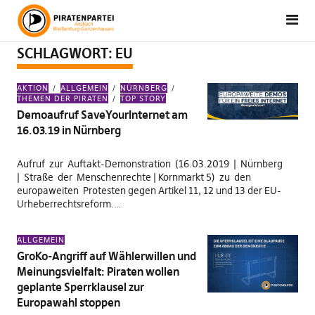
SCHLAGWORT:
EU
AKTION
ALLGEMEIN
NÜRNBERG
THEMEN DER PIRATEN
TOP STORY
Demoaufruf SaveYourInternet am
16.03.19 in Nürnberg
Aufruf zur Auftakt-Demonstration (16.03.2019 | Nürnberg
| Straße der Menschenrechte | Kornmarkt 5) zu den
europaweiten Protesten gegen Artikel 11, 12 und 13 der EU-
Urheberrechtsreform.…
ALLGEMEIN
GroKo-Angriff auf Wählerwillen und
Meinungsvielfalt: Piraten wollen
geplante Sperrklausel zur
Europawahl stoppen