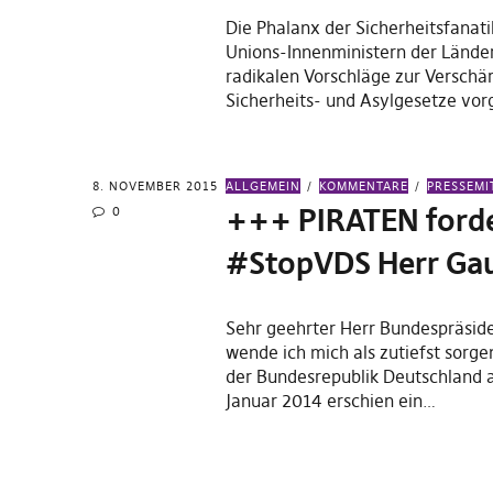
Die Phalanx der Sicherheitsfanati
Unions-Innenministern der Länder
radikalen Vorschläge zur Verschä
Sicherheits- und Asylgesetze vor
8. NOVEMBER 2015
ALLGEMEIN
KOMMENTARE
PRESSEMI
+++ PIRATEN ford
0
#StopVDS Herr Ga
Sehr geehrter Herr Bundespräsid
wende ich mich als zutiefst sorge
der Bundesrepublik Deutschland 
Januar 2014 erschien ein…