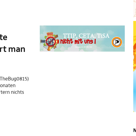
te
ert man
@TheBug0815)
 Monaten
ern nichts
N