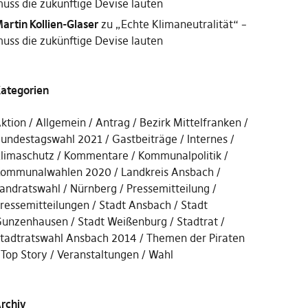
uss die zukünftige Devise lauten
artin Kollien-Glaser
zu
„Echte Klimaneutralität“ –
uss die zukünftige Devise lauten
ategorien
ktion
Allgemein
Antrag
Bezirk Mittelfranken
undestagswahl 2021
Gastbeiträge
Internes
limaschutz
Kommentare
Kommunalpolitik
ommunalwahlen 2020
Landkreis Ansbach
andratswahl
Nürnberg
Pressemitteilung
ressemitteilungen
Stadt Ansbach
Stadt
unzenhausen
Stadt Weißenburg
Stadtrat
tadtratswahl Ansbach 2014
Themen der Piraten
Top Story
Veranstaltungen
Wahl
rchiv