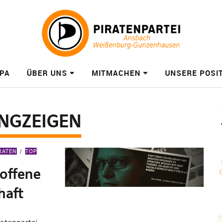
PA
ÜBER UNS
MITMACHEN
UNSERE POSI
NGZEIGEN
RATEN
TOP
 offene
haft