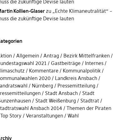
uss die zukünftige Devise lauten
artin Kollien-Glaser
zu
„Echte Klimaneutralität“ –
uss die zukünftige Devise lauten
ategorien
ktion
Allgemein
Antrag
Bezirk Mittelfranken
undestagswahl 2021
Gastbeiträge
Internes
limaschutz
Kommentare
Kommunalpolitik
ommunalwahlen 2020
Landkreis Ansbach
andratswahl
Nürnberg
Pressemitteilung
ressemitteilungen
Stadt Ansbach
Stadt
unzenhausen
Stadt Weißenburg
Stadtrat
tadtratswahl Ansbach 2014
Themen der Piraten
Top Story
Veranstaltungen
Wahl
rchiv