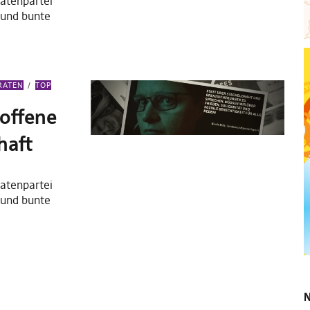
atenpartei
 und bunte
RATEN
TOP
 offene
haft
atenpartei
 und bunte
N