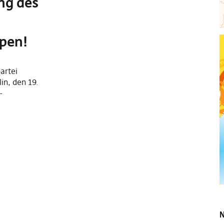
ng des
ppen!
artei
in, den 19.
-
N