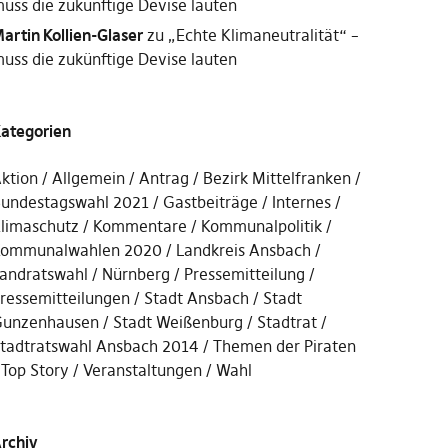
uss die zukünftige Devise lauten
artin Kollien-Glaser
zu
„Echte Klimaneutralität“ –
uss die zukünftige Devise lauten
ategorien
ktion
Allgemein
Antrag
Bezirk Mittelfranken
undestagswahl 2021
Gastbeiträge
Internes
limaschutz
Kommentare
Kommunalpolitik
ommunalwahlen 2020
Landkreis Ansbach
andratswahl
Nürnberg
Pressemitteilung
ressemitteilungen
Stadt Ansbach
Stadt
unzenhausen
Stadt Weißenburg
Stadtrat
tadtratswahl Ansbach 2014
Themen der Piraten
Top Story
Veranstaltungen
Wahl
rchiv