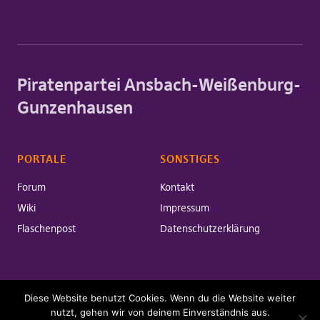
Piratenpartei Ansbach-Weißenburg-
Gunzenhausen
PORTALE
SONSTIGES
Forum
Kontakt
Wiki
Impressum
Flaschenpost
Datenschutzerklärung
Diese Website benutzt Cookies. Wenn du die Website weiter
Copyright © 2026 Piratenpartei Ansbach-Weißenburg-Gunzenhausen
Powered by
WordPress
nutzt, gehen wir von deinem Einverständnis aus.