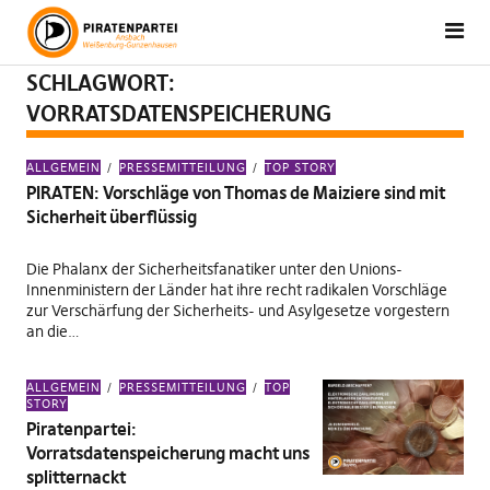
SCHLAGWORT:
VORRATSDATENSPEICHERUNG
ALLGEMEIN
PRESSEMITTEILUNG
TOP STORY
PIRATEN: Vorschläge von Thomas de Maiziere sind mit
Sicherheit überflüssig
Die Phalanx der Sicherheitsfanatiker unter den Unions-
Innenministern der Länder hat ihre recht radikalen Vorschläge
zur Verschärfung der Sicherheits- und Asylgesetze vorgestern
an die…
ALLGEMEIN
PRESSEMITTEILUNG
TOP
STORY
Piratenpartei:
Vorratsdatenspeicherung macht uns
splitternackt