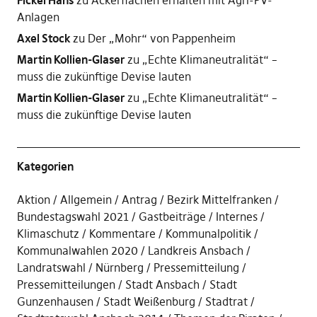
Fickel Hans
zu
Ackerflächen erhalten mit Agri-PV-
Anlagen
Axel Stock
zu
Der „Mohr“ von Pappenheim
Martin Kollien-Glaser
zu
„Echte Klimaneutralität“ –
muss die zukünftige Devise lauten
Martin Kollien-Glaser
zu
„Echte Klimaneutralität“ –
muss die zukünftige Devise lauten
Kategorien
Aktion
Allgemein
Antrag
Bezirk Mittelfranken
Bundestagswahl 2021
Gastbeiträge
Internes
Klimaschutz
Kommentare
Kommunalpolitik
Kommunalwahlen 2020
Landkreis Ansbach
Landratswahl
Nürnberg
Pressemitteilung
Pressemitteilungen
Stadt Ansbach
Stadt
Gunzenhausen
Stadt Weißenburg
Stadtrat