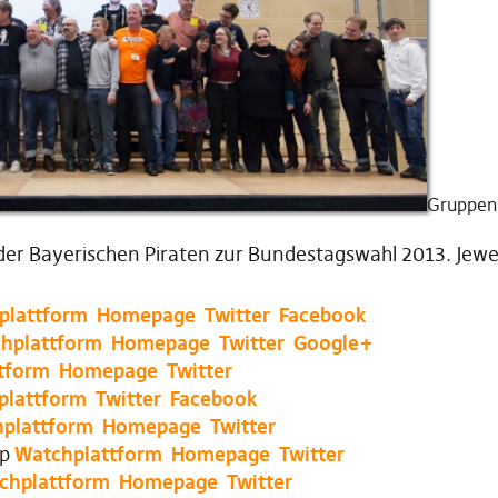
Gruppenb
e der Bayerischen Piraten zur Bundestagswahl 2013. Jewe
plattform
Homepage
Twitter
Facebook
hplattform
Homepage
Twitter
Google+
tform
Homepage
Twitter
plattform
Twitter
Facebook
plattform
Homepage
Twitter
mp
Watchplattform
Homepage
Twitter
chplattform
Homepage
Twitter