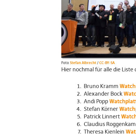
Foto
Stefan Albrecht
/
CC-BY-SA
Hier nochmal für alle die List
Bruno Kramm
Watch
Alexander Bock
Watc
Andi Popp
Watchplat
Stefan Körner
Watch
Patrick Linnert
Watch
Claudius Roggenka
Theresa Kienlein
Wat