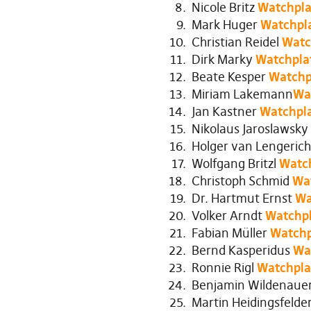
Nicole Britz
Watchpla
Mark Huger
Watchpl
Christian Reidel
Watc
Dirk Marky
Watchpla
Beate Kesper
Watchp
Miriam Lakemann
Wa
Jan Kastner
Watchpl
Nikolaus Jaroslawsky
Holger van Lengeric
Wolfgang Britzl
Watc
Christoph Schmid
Wa
Dr. Hartmut Ernst
Wa
Volker Arndt
Watchp
Fabian Müller
Watchp
Bernd Kasperidus
Wa
Ronnie Rigl
Watchpla
Benjamin Wildenaue
Martin Heidingsfelde