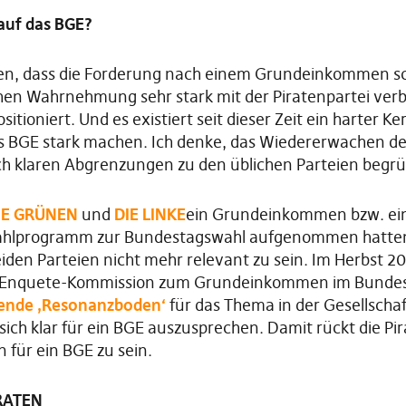
auf das BGE?
den, dass die Forderung nach einem Grundeinkommen s
chen Wahrnehmung sehr stark mit der Piratenpartei verb
sitioniert. Und es existiert seit dieser Zeit ein harter K
nes BGE stark machen. Ich denke, das Wiedererwachen d
ch klaren Abgrenzungen zu den üblichen Parteien begrü
IE GRÜNEN
und
DIE LINKE
ein Grundeinkommen bzw. ei
Wahlprogramm zur Bundestagswahl aufgenommen hatten
iden Parteien nicht mehr relevant zu sein. Im Herbst 20
Enquete-Kommission zum Grundeinkommen im Bundest
ende ,Resonanzboden‘
für das Thema in der Gesellscha
sich klar für ein BGE auszusprechen. Damit rückt die Pi
n für ein BGE zu sein.
IRATEN