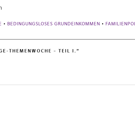
n
E
•
BEDINGUNGSLOSES GRUNDEINKOMMEN
•
FAMILIENPOL
BGE-THEMENWOCHE – TEIL I.
”