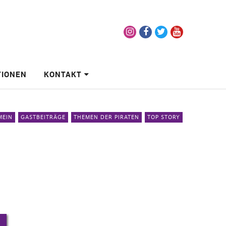
Instagram
Facebook
Twitter
Youtube
TIONEN
KONTAKT
MEIN
GASTBEITRÄGE
THEMEN DER PIRATEN
TOP STORY