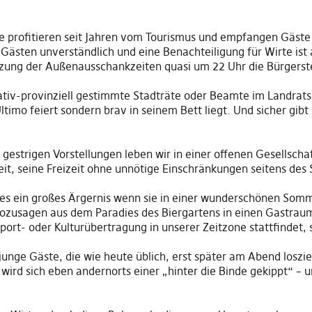
profitieren seit Jahren vom Tourismus und empfangen Gäste 
 Gästen unverständlich und eine Benachteiligung für Wirte ist
zung der Außenausschankzeiten quasi um 2
2
Uhr die Bürgerst
ativ-provinziell gestimmte Stad
t
räte oder Beamte im Landrats
ltimo feiert sondern brav in seinem Bett liegt. Und sicher gib
gestrigen Vorstellungen leben wir in einer offenen Gesellschaf
eit
,
seine Freizeit ohne unnötige Einschränkungen seitens des 
 es ein großes Ärgernis wenn sie in einer wunderschönen Som
ozusagen aus dem Paradies des Biergartens in einen Gastraum v
port- oder Kulturübertragung in unserer Zeitzone stattfindet
,
s
junge Gäste, die wie heute üblich
,
erst später am Abend loszi
 wird sich eben andernorts einer „hinter die Binde gekippt“ – 