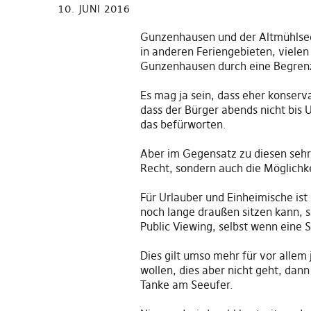
10. JUNI 2016
Gunzenhausen und der Altmühlsee 
in anderen Feriengebieten, vielen
Gunzenhausen durch eine Begren
Es mag ja sein
,
da
s
s eher konserv
das
s
der Bürger abends nicht bis U
das befürworten.
Aber im Gegensatz zu diesen sehr 
Recht, sondern auch die Möglichk
Für
Urlauber und
Einheimische ist
noch lange draußen sitzen kann, s
P
ublic
V
iewing, selbst wenn eine S
Dies gilt umso mehr für vor allem 
wollen, dies aber nicht geht, dann
Tanke am Seeufer.