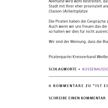
Niemand wird wohl bestreiten
,
da
Stadt mit Ihrer eher provinziell
(Saison-)Arbeitsplätze.
Die Piraten haben die Gespräche 
Auch wenn wir uns freuen das di
so halten wir dies
für
nicht ausrei
Wir sind der Meinung, das
s
die Bü
Piratenpartei Kreisverband Wei
SCHLAGWORTE
AUSSENAUSSC
0 KOMMENTARE ZU “
IST 
SCHREIBE EINEN KOMMENTAR