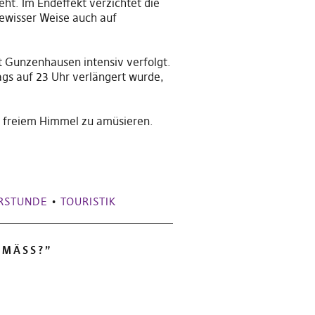
. Im Endeffekt verzichtet die
ewisser Weise auch auf
 Gunzenhausen intensiv verfolgt.
ags
auf 23 Uhr verlängert wurd
e
,
 freiem Himmel zu amüsieren.
RSTUNDE
•
TOURISTIK
MÄSS?
”