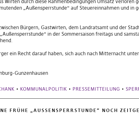
s
s Wirten durch dies
e
Rahmenbedingungen Umsatz verloren geht
 anmutenden „Außensperrstunde“ auf Steuereinnahmen und in g
zwischen Bürgern, Gastwirten, dem Landratsamt und der Stadt
e „Außensperrstunde“ in der Sommersaison
freitags und samst
chend.
rger ein Recht darauf haben
,
sich auch nach
Mitternacht
unter
ßenburg-Gunzenhausen
HANK
•
KOMMUNALPOLITIK
•
PRESSEMITTEILUNG
•
SPER
EINE FRÜHE „AUSSENSPERRSTUNDE“ NOCH ZEITGE