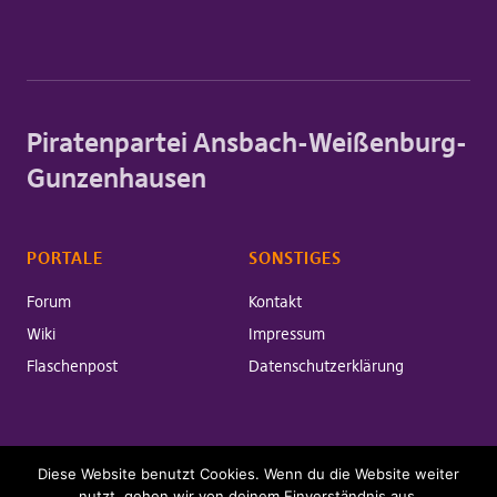
Piratenpartei Ansbach-Weißenburg-
Gunzenhausen
PORTALE
SONSTIGES
Forum
Kontakt
Wiki
Impressum
Flaschenpost
Datenschutzerklärung
Diese Website benutzt Cookies. Wenn du die Website weiter
Copyright © 2026 Piratenpartei Ansbach-Weißenburg-Gunzenhausen
Powered by
WordPress
nutzt, gehen wir von deinem Einverständnis aus.