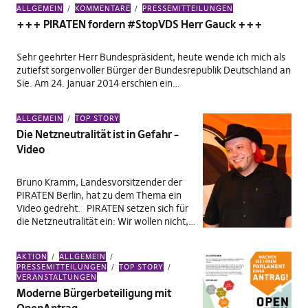
ALLGEMEIN
KOMMENTARE
PRESSEMITTEILUNGEN
+++ PIRATEN fordern #StopVDS Herr Gauck +++
Sehr geehrter Herr Bundespräsident, heute wende ich mich als
zutiefst sorgenvoller Bürger der Bundesrepublik Deutschland an
Sie. Am 24. Januar 2014 erschien ein…
ALLGEMEIN
TOP STORY
Die Netzneutralität ist in Gefahr –
Video
Bruno Kramm, Landesvorsitzender der
PIRATEN Berlin, hat zu dem Thema ein
Video gedreht. PIRATEN setzen sich für
die Netzneutralität ein: Wir wollen nicht,…
AKTION
ALLGEMEIN
PRESSEMITTEILUNGEN
TOP STORY
VERANSTALTUNGEN
Moderne Bürgerbeteiligung mit