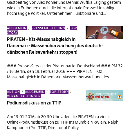
Gastbeitrag von Alex Kohler und Dennis Wuffka Es ging gestern
wie ein Erdbeben durch die internationale Presse: Unzählige
hochrangige Politiker, Unternehmer, Funktionäre und…
ALLGEMEIN
PRESSEMITTEILUNG
TOP
STORY
PIRATEN – Kfz-Massenabgleich in
Dänemark: Massenüberwachung des deutsch-
dänischen Reiseverkehrs stoppen!
### Presse-Service der Piratenpartei Deutschland ### PM 32
/ 16 Berlin, den 19. Februar 2016 +++ PIRATEN – Kfz-
Massenabgleich in Dänemark: Massenüberwachung des…
AKTION
ALLGEMEIN
TOP STORY
VERANSTALTUNGEN
Podiumsdiskussion zu TTIP
Am 13.01.2016 ab 20:30 Uhr laden die PIRATEN zu einer
Online-Podiumsdiskussion zu TTIP ins Mumble NRW ein. Ralph
Kamphöner (Pro-TTIP, Director of Policy…