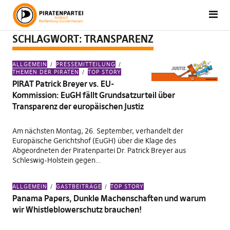
SCHLAGWORT:
TRANSPARENZ
ALLGEMEIN
PRESSEMITTEILUNG
THEMEN DER PIRATEN
TOP STORY
PIRAT Patrick Breyer vs. EU-
Kommission: EuGH fällt Grundsatzurteil über
Transparenz der europäischen Justiz
Am nächsten Montag, 26. September, verhandelt der
Europäische Gerichtshof (EuGH) über die Klage des
Abgeordneten der Piratenpartei Dr. Patrick Breyer aus
Schleswig-Holstein gegen…
ALLGEMEIN
GASTBEITRÄGE
TOP STORY
Panama Papers, Dunkle Machenschaften und warum
wir Whistleblowerschutz brauchen!