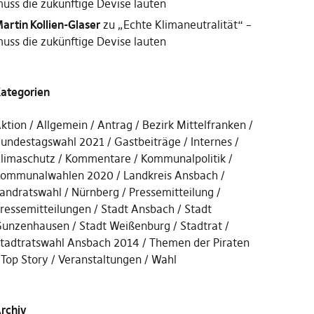
uss die zukünftige Devise lauten
artin Kollien-Glaser
zu
„Echte Klimaneutralität“ –
uss die zukünftige Devise lauten
ategorien
ktion
Allgemein
Antrag
Bezirk Mittelfranken
undestagswahl 2021
Gastbeiträge
Internes
limaschutz
Kommentare
Kommunalpolitik
ommunalwahlen 2020
Landkreis Ansbach
andratswahl
Nürnberg
Pressemitteilung
ressemitteilungen
Stadt Ansbach
Stadt
unzenhausen
Stadt Weißenburg
Stadtrat
tadtratswahl Ansbach 2014
Themen der Piraten
Top Story
Veranstaltungen
Wahl
rchiv