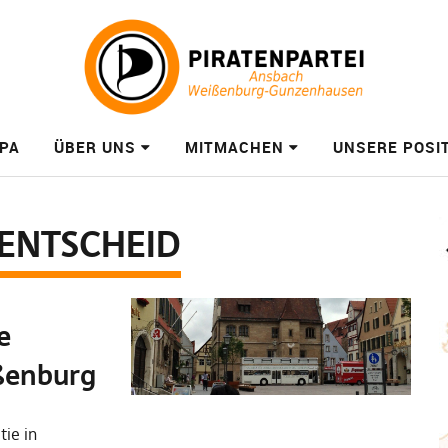
PA
ÜBER UNS
MITMACHEN
UNSERE POSI
ENTSCHEID
e
ßenburg
ie in