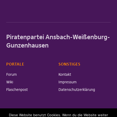
Piratenpartei Ansbach-Weißenburg-
Gunzenhausen
PORTALE
SONSTIGES
Forum
Kontakt
Wiki
Impressum
Flaschenpost
Datenschutzerklärung
Diese Website benutzt Cookies. Wenn du die Website weiter
Copyright © 2026 Piratenpartei Ansbach-Weißenburg-Gunzenhausen