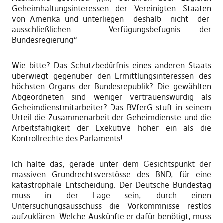
Geheimhaltungsinteressen der Vereinigten Staaten
von Amerika und unterliegen deshalb nicht der
ausschließlichen Verfügungsbefugnis der
Bundesregierung“
Wie bitte? Das Schutzbedürfnis eines anderen Staats
überwiegt
gegenüber
den Ermittlungsinter
e
ssen des
höchsten Organs der Bundesrepublik? Die gewählten
Abgeordneten sind weniger vertrauenswürdig als
Geheimdienstmitarbeiter?
Das BVferG stuft in seinem
Urteil die Zusamm
e
narbeit der Geheimdienste und die
Arbeitsfähigkeit der Exe
k
utive höher ein als die
Kontrollrechte des Parlaments
!
Ich
halte das, gerade unter dem Gesichtspunkt der
massiven Grundrechtsverstösse des BND, für eine
katastrophale Entscheidung. Der
D
eutsche Bundestag
muss in der Lage sein
,
durch einen
Untersuchungsausschuss die Vorkommnisse restlos
aufzuklären. Welche Auskünfte er dafür benötigt, muss