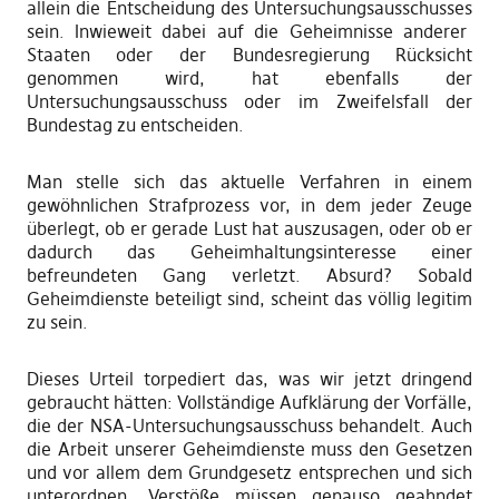
allein die Entscheidung des Untersuchungsausschuss
es
sein. Inwieweit dabei auf die Geheimnisse anderer
Staaten oder der Bundesregierung Rücksicht
genommen wird, hat ebenfalls der
Untersuchungsausschuss oder im Zweifelsfall der
Bundestag zu entscheiden.
Man stelle sich das aktuelle Verfahren in einem
gewöhnlichen Strafprozess vor, in dem jeder Zeuge
überlegt
,
ob er gerade Lust hat auszusagen, oder ob
er
dadurch das
Geheimhaltungsint
eresse
einer
befreundeten Gang verletzt. Absurd? Sobald
Geheimdienste beteiligt sind, scheint das völlig legitim
zu sein.
Dieses Urteil to
r
pediert das, was wir jetzt
dringend
gebraucht hätten
: Vollständige Aufklärung der Vorfälle,
die der NSA-Untersuch
ungsaus
schuss behandelt. Auch
die Arbeit unserer Geheimdienste muss den Gesetzen
und vor allem dem Grundgesetz entsprechen und sich
unterordnen. Verstö
ß
e müssen genauso geahndet