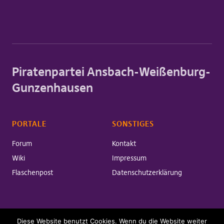
Piratenpartei Ansbach-Weißenburg-
Gunzenhausen
PORTALE
SONSTIGES
Forum
Kontakt
Wiki
Impressum
Flaschenpost
Datenschutzerklärung
Diese Website benutzt Cookies. Wenn du die Website weiter
Copyright © 2026 Piratenpartei Ansbach-Weißenburg-Gunzenhausen