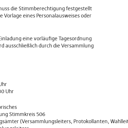
uss die Stimmberechtigung festgestellt
ie Vorlage eines Personalausweises oder
.
Einladung eine vorläufige Tagesordnung
ird ausschließlich durch die Versammlung
Uhr
30 Uhr
isches
g Stimmkreis 506
mter (Versammlungsleiters, Protokollanten, Wahlleit